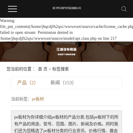
Warning:
file_put_contents(/home/jhqcdjfh2qxc/wwwroot/source/cache/license_cache.ph
failed to open stream: Permission denied in
/home/jhqcdjfh2qxc/wwwroot/source/model/api.class.php on line 217
您当前的位置 ：
首 页
> 标签搜索
产品（2）
新闻（153）
当前标签：
pe板材
pe板材
为你详细介绍
pe板材
的产品分类,包括
pe板材
下的所
有产品的用途、型号、范围、图片、新闻及价格。同时我
们还为您精选了
pe板材
分类的行业资讯、价格行情、展会