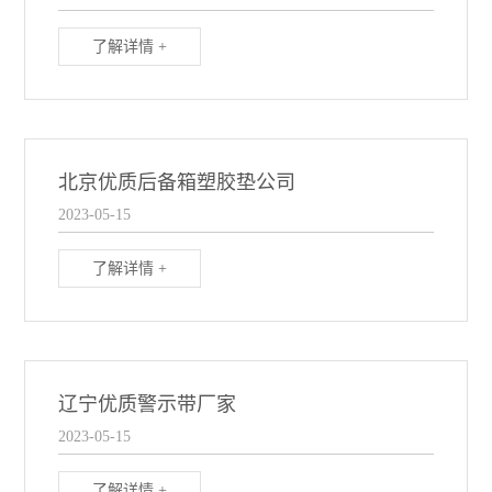
了解详情 +
北京优质后备箱塑胶垫公司
2023-05-15
了解详情 +
辽宁优质警示带厂家
2023-05-15
了解详情 +