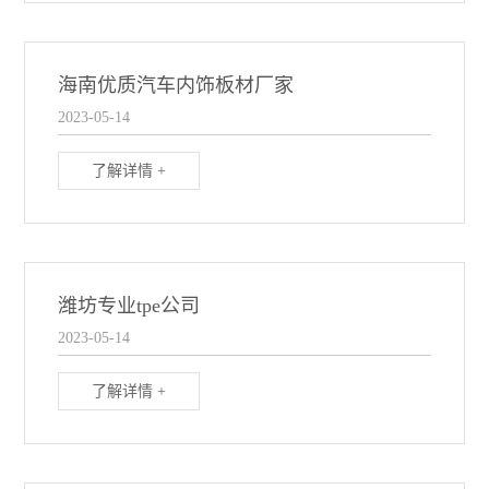
海南优质汽车内饰板材厂家
2023-05-14
了解详情 +
潍坊专业tpe公司
2023-05-14
了解详情 +