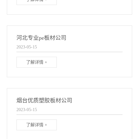
河北专业pe板材公司
2023-05-15
了解详情 +
烟台优质塑胶板材公司
2023-05-15
了解详情 +