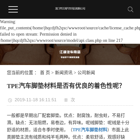
Warning:
file_put_contents(/home/jhqcdjfh2qxc/wwwroot/source/cache/license_cache.ph
failed to open stream: Permission denied in
/home/jhqcdjfh2qxc/wwwroot/source/model/api.class.php on line 217
您当前的位置 ：
首 页
>
新闻资讯
>
公司新闻
TPE汽车脚垫材料是否有优良的着色性呢？
2019-11-18 16:11:51
次
一般都是早期出厂配套脚垫。优点：耐腐蚀，耐虫蛀，不易打
滑。缺点：无法阻燃，易卷边，有异味。呢绒脚垫：呢绒是十分
舒适的材质，适合冬季时使用，（
TPE汽车脚垫材料
）市面上此
类脚垫主流有绒质和纯羊毛两种。优点：柔软舒适，观感好缺