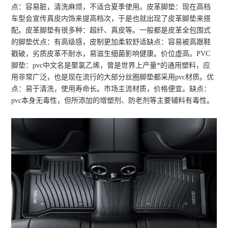
点：容易脏，清洗麻烦，不适合夏季使用。皮革脚垫：现在高档
车型会宣传真皮内饰来提高档次，于是也就出现了皮革脚垫来搭
配。皮革脚垫有很多种：超纤、真皮等。一般都是皮革全包围式
的脚垫优点：有高级感，皮制更加柔软舒适缺点：容易被高跟鞋
戳破，劣质皮革不耐水，易滋生细菌影响健康。价位虚高。PVC
脚垫：pvc中文名是聚氯乙烯，曾是世界上产量*的通用塑料，应
用非常广泛，也是现在流行的大部分丝圈脚垫都采用pvc材质。优
点：易于清洗，使用寿命长。市场主流材质，价格便宜。缺点：
pvc本身无毒性，但所添加的增塑剂、防老剂等主要辅料有毒性。