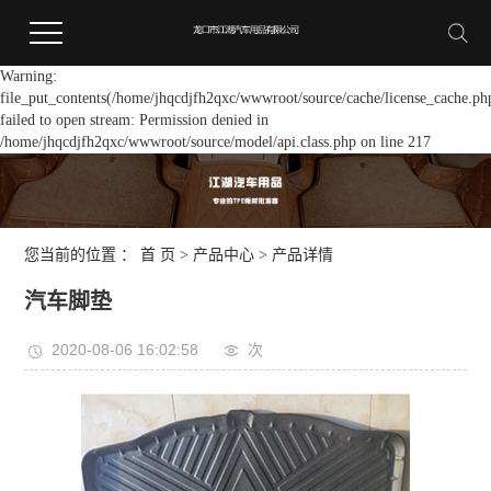
Warning:
file_put_contents(/home/jhqcdjfh2qxc/wwwroot/source/cache/license_cache.ph
failed to open stream: Permission denied in
/home/jhqcdjfh2qxc/wwwroot/source/model/api.class.php on line 217
您当前的位置 ：
首 页
>
产品中心
>
产品详情
汽车脚垫
2020-08-06 16:02:58
次