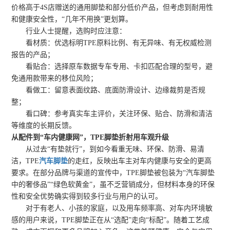
价格高于4S店赠送的通用脚垫和部分低价产品，但考虑到耐用性
和健康安全性，“几年不用换”更划算。
行业人士提醒，选购时应注意：
看材质：优选标明TPE原料比例、有无异味、有无权威检测
报告的产品；
看贴合：选择原车数据专车专用、卡扣匹配合理的型号，避
免通用款带来的移位风险；
看做工：留意表面纹路、底面防滑设计、边缘裁剪是否规
整；
看口碑：参考真实车主评价，关注环保、贴合、防滑和清洁
等维度的长期反馈。
从配件到“车内健康网”，TPE脚垫折射用车观升级
从过去“有垫就行”，到如今看重无味、环保、防滑、易清
洁，TPE
汽车脚垫
的走红，反映出车主对车内健康与安全的更高
要求。在部分品牌与渠道的宣传中，TPE脚垫被包装为“汽车脚垫
中的奢侈品”“绿色软黄金”，虽不乏营销成分，但材料本身的环保
性和安全优势确实得到较多行业与用户的认可。
对于有老人、小孩的家庭，以及用车频率高、对车内环境敏
感的用户来说，TPE脚垫正在从“选配”走向“标配”。随着工艺成