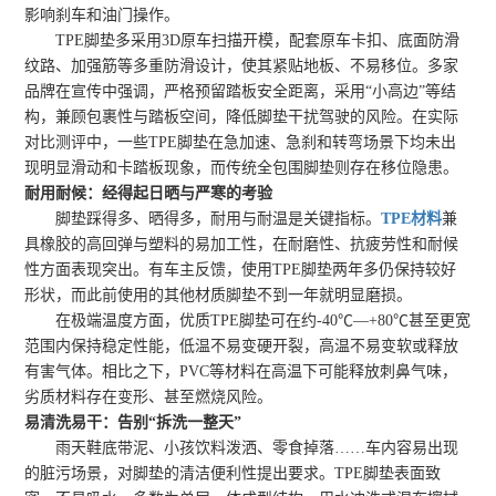
影响刹车和油门操作。
TPE脚垫多采用3D原车扫描开模，配套原车卡扣、底面防滑
纹路、加强筋等多重防滑设计，使其紧贴地板、不易移位。多家
品牌在宣传中强调，严格预留踏板安全距离，采用“小高边”等结
构，兼顾包裹性与踏板空间，降低脚垫干扰驾驶的风险。在实际
对比测评中，一些TPE脚垫在急加速、急刹和转弯场景下均未出
现明显滑动和卡踏板现象，而传统全包围脚垫则存在移位隐患。
耐用耐候：经得起日晒与严寒的考验
脚垫踩得多、晒得多，耐用与耐温是关键指标。
TPE材料
兼
具橡胶的高回弹与塑料的易加工性，在耐磨性、抗疲劳性和耐候
性方面表现突出。有车主反馈，使用TPE脚垫两年多仍保持较好
形状，而此前使用的其他材质脚垫不到一年就明显磨损。
在极端温度方面，优质TPE脚垫可在约-40℃—+80℃甚至更宽
范围内保持稳定性能，低温不易变硬开裂，高温不易变软或释放
有害气体。相比之下，PVC等材料在高温下可能释放刺鼻气味，
劣质材料存在变形、甚至燃烧风险。
易清洗易干：告别“拆洗一整天”
雨天鞋底带泥、小孩饮料泼洒、零食掉落……车内容易出现
的脏污场景，对脚垫的清洁便利性提出要求。TPE脚垫表面致