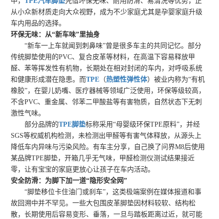
中，
TPE汽车脚垫
凭借环保无味、耐用防滑、易清洗等优势，正
从小众新材质走向大众视野，成为不少家庭尤其是孕婴家庭升级
车内用品的选择。
环保无味：从“新车味”里抽身
“新车一上车就闻到刺鼻味”曾是很多车主的共同记忆。部分
传统脚垫使用的PVC、复合皮革等材料，在高温下容易释放甲
醛、苯等挥发性有机物，长期处在相对封闭的车内，对呼吸系统
和健康形成潜在隐患。而
TPE
（
热塑性弹性体
）被业内称为“有机
橡胶”，在婴儿奶嘴、医疗器械等领域广泛使用，环保等级较高，
不含PVC、重金属、邻苯二甲酸盐等有害物质，自然状态下无刺
激性气味。
部分品牌的
TPE脚垫
标称采用“母婴级环保TPE原料”，并经
SGS等权威机构检测，未检测出甲醛等有害气体释放，从源头上
降低车内异味与污染风险。有车主分享，自己换了问界M8后使用
某品牌TPE脚垫，开箱几乎无气味，甲醛检测仪测试结果接近
零，让有宝宝的家庭更放心让孩子在车内活动。
安全防滑：为脚下加一道“隐形安全网”
“脚垫移位卡住油门或刹车”，这类极端案例在媒体报道和事
故回溯中并不罕见。一些大包围皮革脚垫因材料较软、结构松
散，长期使用后容易变形、垂落，一旦与踏板距离过近，就可能