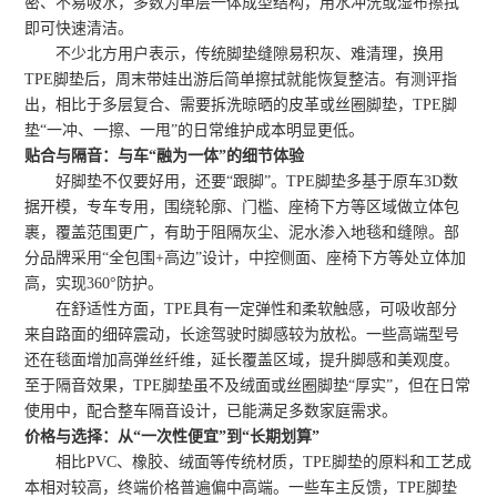
密、不易吸水，多数为单层一体成型结构，用水冲洗或湿布擦拭
即可快速清洁。
不少北方用户表示，传统脚垫缝隙易积灰、难清理，换用
TPE脚垫后，周末带娃出游后简单擦拭就能恢复整洁。有测评指
出，相比于多层复合、需要拆洗晾晒的皮革或丝圈脚垫，TPE脚
垫“一冲、一擦、一甩”的日常维护成本明显更低。
贴合与隔音：与车“融为一体”的细节体验
好脚垫不仅要好用，还要“跟脚”。TPE脚垫多基于原车3D数
据开模，专车专用，围绕轮廓、门槛、座椅下方等区域做立体包
裹，覆盖范围更广，有助于阻隔灰尘、泥水渗入地毯和缝隙。部
分品牌采用“全包围+高边”设计，中控侧面、座椅下方等处立体加
高，实现360°防护。
在舒适性方面，TPE具有一定弹性和柔软触感，可吸收部分
来自路面的细碎震动，长途驾驶时脚感较为放松。一些高端型号
还在毯面增加高弹丝纤维，延长覆盖区域，提升脚感和美观度。
至于隔音效果，TPE脚垫虽不及绒面或丝圈脚垫“厚实”，但在日常
使用中，配合整车隔音设计，已能满足多数家庭需求。
价格与选择：从“一次性便宜”到“长期划算”
相比PVC、橡胶、绒面等传统材质，TPE脚垫的原料和工艺成
本相对较高，终端价格普遍偏中高端。一些车主反馈，TPE脚垫