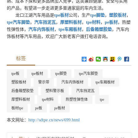
熟、成本下探和更多品牌加入竞争，这类兼顾健康、安全与实用
的产品，有望进一步走进更多普通家庭的车内生活。
龙口江湖汽车用品是
tpe板材
公司，生产
tpe脚垫
，
塑胶板材
，
tpe汽车脚垫
，
汽车挡泥瓦
，
厚塑料板材
，
tpe材料
，
pe板材
，热塑
性弹性体，
汽车内饰板材
，
tpe车厢板材
，
后备箱塑胶垫
，汽车内
饰板材等汽车用品，欢迎广大新老客户拨打电话咨询。
标签
tpe板
tpe板材
tpe脚垫
tpe汽车脚垫
塑胶板材
警示带
汽车内饰板材
tpe车厢板材
后备箱塑胶垫
塑料警示板
汽车挡泥瓦
厚塑料板材
tpe材料
热塑性弹性体
tpe
板材tpe
pe板
pe板材
本文网址：
http://sdtpe.cn/news/699.html