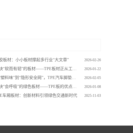
胶板材：小小板材撑起多行业“大文章”
2026-02-26
块“软而有韧”的板材——TPE板材正从工厂走进生活
2026-01-22
塑料味”到“隐形安全网”，TPE汽车脚垫正在悄悄改变你的车内生活
2026-02-05
块“会呼吸”的绿色板材——TPE板的优点与作用
2026-01-08
PE车厢板材：创新材料引领绿色交通新时代
2025-11-03